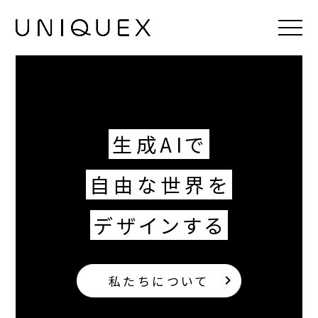
UNIQUEX ユニークス｜AIと個性をかけあわせる会社 読み込
生成AIで
自由な世界を
デザインする
私たちについて
keyboard_arrow_right