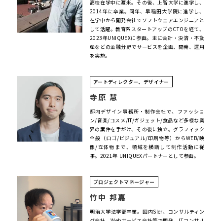
高校在学中に渡米。その後、上智大学に進学し、
2014年に卒業。同年、早稲田大学院に進学し、
在学中から開発会社でソフトウェアエンジニアと
して活躍。教育系スタートアップのCTOを経て、
2023年UNIQUEXに参画。主に会計・決済・不動
産などの金融分野でサービスを企画、開発、運用
を実施。
アートディレクター、デザイナー
寺原 慧
都内デザイン事務所・制作会社で、ファッショ
ン/音楽/コスメ/IT/ガジェット/食品など多様な業
界の案件を手がけ、その後に独立。グラフィック
全般（ロゴ/ビジュアル/印刷物等）からWEB/映
像/立体物まで、領域を横断して制作活動に従
事。2021年 UNIQUEXパートナーとして参画。
プロジェクトマネージャー
竹中 邦嘉
明治大学法学部卒業。国内SIer、コンサルティン
グ会社、Webサービス会社等で開発、ITコンサル